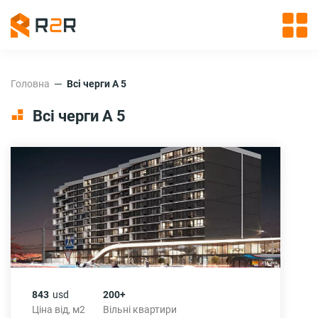
Головна
Всі черги А 5
Всі черги А 5
843
usd
200+
Ціна від, м2
Вільні квартири