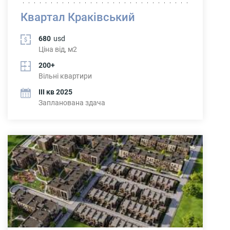
Квартал Краківський
680
usd
Ціна від, м2
200+
Вільні квартири
IІІ кв 2025
Запланована здача