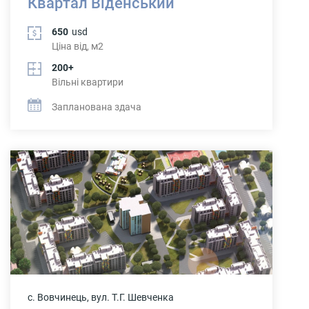
Квартал Віденський
650
usd
Ціна від, м2
200+
Вільні квартири
Запланована здача
с. Вовчинець, вул. Т.Г. Шевченка