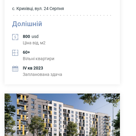
с. Крихівці, вул. 24 Серпня
Долішній
800
usd
Ціна від, м2
60+
Вільні квартири
IV кв 2023
Запланована здача