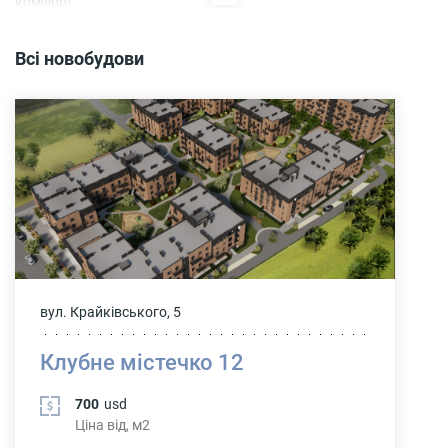
комфорт.
Всі новобудови
вул. Крайківського, 5
Клубне містечко 12
700
usd
Ціна від, м2